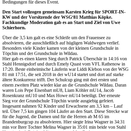
Bedingungen für dieses Event.
Den Start vollzogen gemeinsam Karsten Krieg für SPORT-IN-
KW und der Vorsitzende der WSG‘81 Matthias Köpke.
Fachkundige Moderation gab es an Start und Ziel von Uwe
Schierhorn.
Über die 3,5 km galt es eine Schleife um den Frauensee zu
absolvieren, die ausschließlich auf hügligen Waldwegen verlief.
Besonders viele Kinder kamen von der kleinen Grundschule in
Töpchin und der Grundschule in Wildau.
Hier gab es einen klaren Sieg durch Patrick Überschär in 14:16 von
Stahl Hennigsdorf und durch Emely Quast vom VFL Rathenow in
17:20. Beste einheimische Läuferin war Liddi Klebon von der WSG
81 mit 17:51, die seit 2018 in der wU14 startet und dort auf starke
ältere Konkurrenz trifft. Der Schulcup ging mit drei ersten und
einem zweiten Platz wieder klar an die Grundschule Wildau. Daran
waren Lois Pepe Eisenbart mU8, Liam Köhler mU14, Jacob
Rosenkranz mU10 und Max Howe mU14 beteiligt. Der erneute
Sieg vor der Grundschule Töpchin wurde ausgiebig gefeiert.
Insgesamt nahmen 92 Kinder und Erwachsene am 3,5 km – Lauf
teil. Über 7,5 km gingen 104 Läufer an den Start. Diese Strecke war
für die Jugend, die Damen und für die Herren ab M 65 im
Brandenburgcup zu absolvieren. Hier siegte Irina Wagner in 34:31
min vor Ihrer Tochter Melina Wagner in 35:01 min beide von Stahl