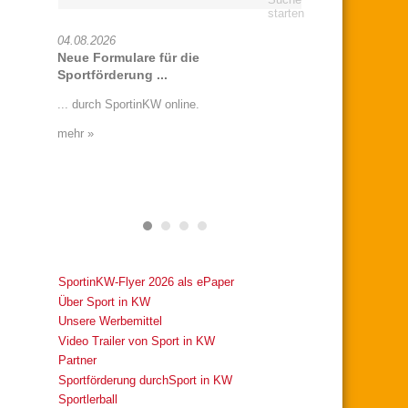
04.08.2026
16.07.2026
6
Neue Formulare für die
Offenes Darttu
Sportförderung ...
ommer
Die SG Grün-Wei
.
... durch SportinKW online.
e.V. lädt am 25.0
Dartturnier ein!
mehr »
mehr »
SportinKW-Flyer 2026 als ePaper
Über Sport in KW
Unsere Werbemittel
Video Trailer von Sport in KW
Partner
Sportförderung durchSport in KW
Sportlerball