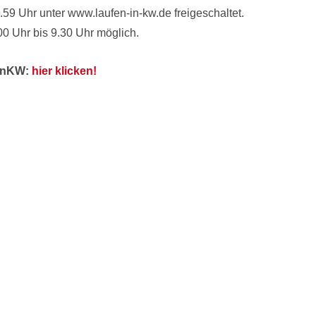
59 Uhr unter www.laufen-in-kw.de freigeschaltet.
26.06.2026
 Uhr bis 9.30 Uhr möglich.
Video-Trailer - Spätsommer 202
Die SportinKW-Highlights im Späts
tinKW:
hier klicken!
2026 - hier im aktuellen Video-Trailer
mehr »