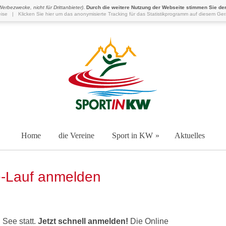
 Werbezwecke, nicht für Drittanbieter)
.
Durch die weitere Nutzung der Webseite stimmen Sie de
ise
|
Klicken Sie hier um das anonymisierte Tracking für das Statistikprogramm auf diesem Ger
Home
die Vereine
Sport in KW
Aktuelles
e-Lauf anmelden
 See statt.
Jetzt schnell anmelden!
Die Online