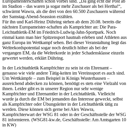
Europameisterschaften schon vorbei sind. „Da ging echt die Post ab
im Stadion – das waren ja sogar mehr Zuschauer als bei Hertha!“,
schwärmt Wawra, als die drei von den 60.500 Zuschauern während
der Samstag-Abend-Seassion erzählen.
Für ihn und Karl-Heinz Dühring stehen ab dem 20.08. bereits die
nächsten Europameister-schaften als Kamprichter an: Die Para-
Leichtathletik-EM im Friedrich-Ludwig-Jahn-Sportpark. Noch
einmal kann man hier Spitzensport hautnah erleben und Athleten aus
ganz Europa im Wettkampf sehen. Bei dieser Veranstaltung liegt das
Weltrekordspotential sogar noch deutlich höher als bei der
vergangen EM, da die Weltrekorde in jeder Schadensklasse einzeln
gewertet werden, erklärt Dühring.
In der Leichtathletik Kampfrichter zu sein ist ein Ehrenamt –
genauso wie viele andere Tätig-keiten im Vereinssport es auch sind.
Um Wettkämpfe – zum Beispiel in Königs Wusterhausen –
ausreichend abdecken zu können, benötigt es stets eine Vielzahl von
ihnen. Leider gibt es in unserer Region nur sehr wenige
Kampfrichter und Ehrenamtler in der Leichtathletik. Vielleicht
wurde ja durch die EM bei jemanden das Interesse geweckt, selbst
als Kampfrichter oder Übungsleiter in der Leichtathletik tätig zu
werden. Diese können sich gerne bei Alex Wawra,
Kampfrichterwart der WSG 81 oder in der Geschäftsstelle der WSG
81 informieren. (WSG81-kw.de, Geschäftsstelle: Am Amtsgarten 10
in KW)