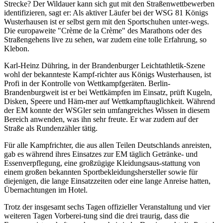
Strecke? Der Wildauer kann sich gut mit den Straßenwettbewerben
identifizieren, sagt er: Als aktiver Läufer bei der WSG 81 Königs
Wusterhausen ist er selbst gern mit den Sportschuhen unter-wegs.
Die europaweite "Crème de la Crème" des Marathons oder des
Straßengehens live zu sehen, war zudem eine tolle Erfahrung, so
Klebon.
Karl-Heinz Dühring, in der Brandenburger Leichtathletik-Szene
wohl der bekannteste Kampf-richter aus Königs Wusterhausen, ist
Profi in der Kontrolle von Wettkampfgeräten. Berlin-
Brandenburgweit ist er bei Wettkämpfen im Einsatz, prüft Kugeln,
Disken, Speere und Häm-mer auf Wettkampftauglichkeit. Während
der EM konnte der WSGler sein umfangreiches Wissen in diesem
Bereich anwenden, was ihn sehr freute. Er war zudem auf der
Straße als Rundenzähler tätig.
Für alle Kampfrichter, die aus allen Teilen Deutschlands anreisten,
gab es während ihres Einsatzes zur EM täglich Getränke- und
Essenverpflegung, eine großzügige Kleidungsaus-stattung von
einem großen bekannten Sportbekleidungshersteller sowie für
diejenigen, die lange Einsatzzeiten oder eine lange Anreise hatten,
Übernachtungen im Hotel.
Trotz der insgesamt sechs Tagen offizieller Veranstaltung und vier
weiteren Tagen Vorberei-tung sind die drei traurig, dass die