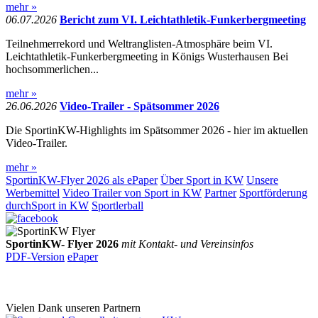
mehr »
06.07.2026
Bericht zum VI. Leichtathletik-Funkerbergmeeting
Teilnehmerrekord und Weltranglisten-Atmosphäre beim VI.
Leichtathletik-Funkerbergmeeting in Königs Wusterhausen Bei
hochsommerlichen...
mehr »
26.06.2026
Video-Trailer - Spätsommer 2026
Die SportinKW-Highlights im Spätsommer 2026 - hier im aktuellen
Video-Trailer.
mehr »
SportinKW-Flyer 2026 als ePaper
Über Sport in KW
Unsere
Werbemittel
Video Trailer von Sport in KW
Partner
Sportförderung
durchSport in KW
Sportlerball
SportinKW- Flyer 2026
mit Kontakt- und Vereinsinfos
PDF-Version
ePaper
Vielen Dank unseren Partnern