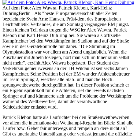
Auf dem Foto: Alex Wawra, Patrick Klebon, Karl-Heinz
Dühring
Berlin - Als "beste Europameisterschaft aller Zeiten"
bezeichnete Svein Arne Hansen, Präsi-dent des Europäischen
Leichtathletik-Verbandes, die am Sonntag vergangene EM jüngst.
Einen kleinen Teil dazu trugen die WSGler Alex Wawra, Patrick
Klebon und Karl-Heinz Düh-ring bei: Sie waren als offizielle
Kampfrichter bei den Wettkämpfen im Stadion und auf der Straße
sowie in der Gerätekontrolle mit dabei. "Die Stimmung im
Olympiastadion war vor allem am Abend unglaublich. Wenn die
Zuschauer mit Jubeln loslegen, hört man sich im Innenraum selbst
nicht mehr", erzählt Alex Wawra begeistert. Der Student des
Verkehrsin-genieurwesens an der TH Wildau ist seit sechs Jahren
Kampfrichter. Seine Position bei der EM war der Athletenbetreuer
im Team Sprung 2, welches alle Stab- und manche Hoch-
sprungwettbewerbe durchgeführt hat. In dieser Position schrieb er
ein Ergebnisprotokoll für die Athleten, rief die jeweils nächsten
Springer auf und kümmerte sich um die Probleme der Wettkämpfer
während des Wettbewerbes, damit der verantwortliche
Schiedsrichter entlastet wird.
Patrick Klebon hatte als Laufrichter bei den Straßenwettbewerben
vor allem die internationa-len Wettkampf-Regeln im Blick: Sind alle
Läufer bzw. Geher fair unterwegs und rempeln an-dere nicht an?
Gibt es unerlaubte Unterstützung oder verlässt jemand die offizielle