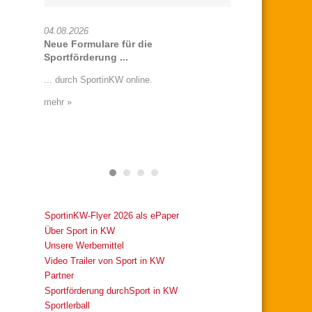
04.08.2026
16.07.2026
6
Neue Formulare für die
Offenes Darttu
Sportförderung ...
ommer
Die SG Grün-Wei
.
... durch SportinKW online.
e.V. lädt am 25.0
Dartturnier ein!
mehr »
mehr »
SportinKW-Flyer 2026 als ePaper
Über Sport in KW
Unsere Werbemittel
Video Trailer von Sport in KW
Partner
Sportförderung durchSport in KW
Sportlerball