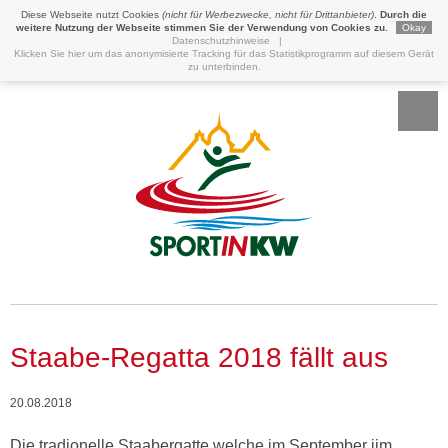
Diese Webseite nutzt Cookies
(nicht für Werbezwecke, nicht für Drittanbieter)
.
Durch die
weitere Nutzung der Webseite stimmen Sie der Verwendung von Cookies zu.
Okay
Datenschutzhinweise
|
Klicken Sie hier um das anonymisierte Tracking für das Statistikprogramm auf diesem Gerät
zu unterbinden.
Staabe-Regatta 2018 fällt aus
20.08.2018
Die tradionelle Staabergatte welche im September iim