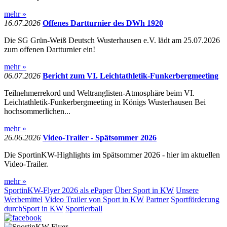
mehr »
16.07.2026
Offenes Dartturnier des DWh 1920
Die SG Grün-Weiß Deutsch Wusterhausen e.V. lädt am 25.07.2026
zum offenen Dartturnier ein!
mehr »
06.07.2026
Bericht zum VI. Leichtathletik-Funkerbergmeeting
Teilnehmerrekord und Weltranglisten-Atmosphäre beim VI.
Leichtathletik-Funkerbergmeeting in Königs Wusterhausen Bei
hochsommerlichen...
mehr »
26.06.2026
Video-Trailer - Spätsommer 2026
Die SportinKW-Highlights im Spätsommer 2026 - hier im aktuellen
Video-Trailer.
mehr »
SportinKW-Flyer 2026 als ePaper
Über Sport in KW
Unsere
Werbemittel
Video Trailer von Sport in KW
Partner
Sportförderung
durchSport in KW
Sportlerball