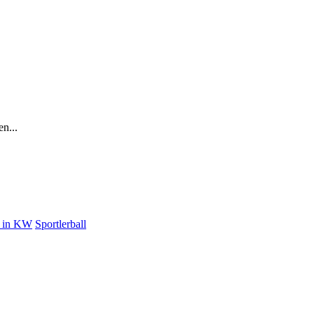
n...
t in KW
Sportlerball