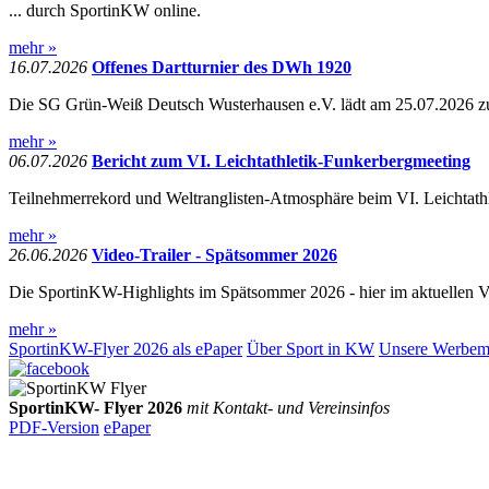
... durch SportinKW online.
mehr »
16.07.2026
Offenes Dartturnier des DWh 1920
Die SG Grün-Weiß Deutsch Wusterhausen e.V. lädt am 25.07.2026 zu
mehr »
06.07.2026
Bericht zum VI. Leichtathletik-Funkerbergmeeting
Teilnehmerrekord und Weltranglisten-Atmosphäre beim VI. Leichtath
mehr »
26.06.2026
Video-Trailer - Spätsommer 2026
Die SportinKW-Highlights im Spätsommer 2026 - hier im aktuellen Vi
mehr »
SportinKW-Flyer 2026 als ePaper
Über Sport in KW
Unsere Werbemi
SportinKW- Flyer 2026
mit Kontakt- und Vereinsinfos
PDF-Version
ePaper