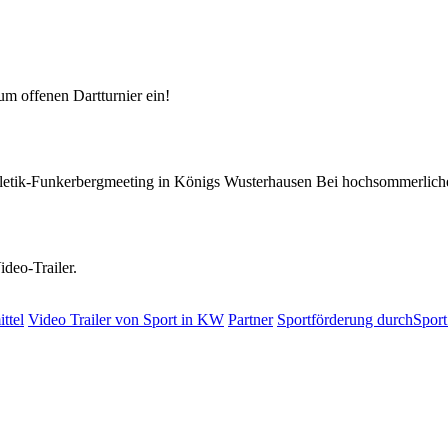
m offenen Dartturnier ein!
letik-Funkerbergmeeting in Königs Wusterhausen Bei hochsommerliche
deo-Trailer.
ttel
Video Trailer von Sport in KW
Partner
Sportförderung durchSpor