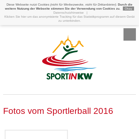
Diese Webseite nutzt Cookies
(nicht für Werbezwecke, nicht für Drittanbieter)
.
Durch die
weitere Nutzung der Webseite stimmen Sie der Verwendung von Cookies zu.
Okay
Datenschutzhinweise
|
Klicken Sie hier um das anonymisierte Tracking für das Statistikprogramm auf diesem Gerät
zu unterbinden.
Fotos vom Sportlerball 2016